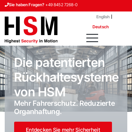
Sie haben Fragen?
+49 8452 7268-0
Karriere
English
Kontakt
Deutsch
Die patentierten
Rückhaltesysteme
von HSM
Mehr Fahrerschutz. Reduzierte
Organhaftung.
Entdecken Sie mehr Sicherheit