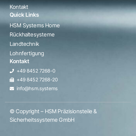
Kontakt
Quick Links
HSM Systems Home
Rückhaltesysteme
Landtechnik
Lohnfertigung
Kontakt
+49 8452 7268-0
+49 8452 7268-20
info@hsm.systems
© Copyright – HSM Präzisionsteile &
Sicherheitssysteme GmbH